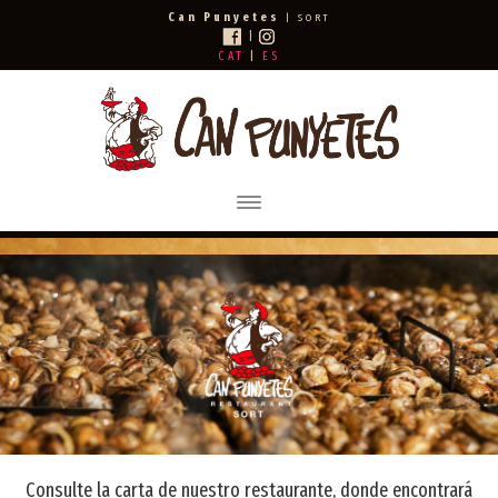
Can Punyetes
| SORT
|
CAT
|
ES
Toggle
navigation
Consulte la carta de nuestro restaurante, donde encontrará